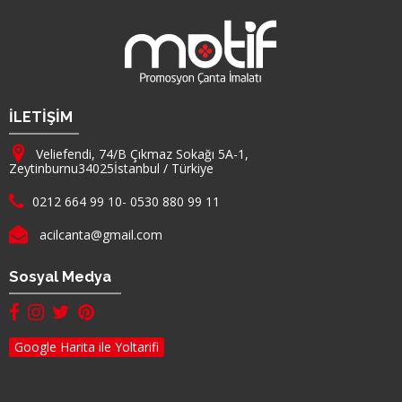
Firma Adı
İLETİŞİM
Adresimiz :
Veliefendi, 74/B Çıkmaz Sokağı 5A-1,
Zeytinburnu
34025
İstanbul
/
Türkiye
Telefon :
0212 664 99 10
-
0530 880 99 11
E-mail :
acilcanta@gmail.com
Sosyal Medya
facebook hesabımız(yeni sayfada açılır)
instagram hesabımız(yeni sayfada açılır)
twitter hesabımız(yeni sayfada açılır)
pinterest hesabımız (yeni sayfada açılır)
Google Harita ile Yoltarifi