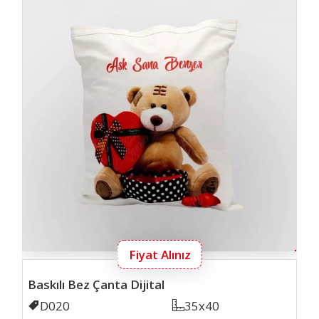
Fiyat Alınız
Baskılı Bez Çanta Dijital
Kodu
D020
Ölçü
35x40