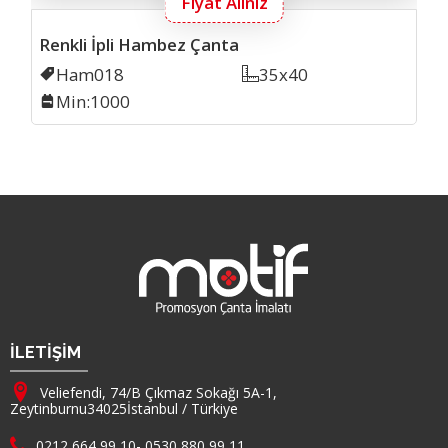
Fiyat Alınız
Renkli İpli Hambez Çanta
Kodu
Ham018
Ölçü
35x40
Min. İmalat
Min:1000
Firma Adı
İLETİŞİM
Adresimiz :
Veliefendi, 74/B Çıkmaz Sokağı 5A-1,
Zeytinburnu
34025
İstanbul
/
Türkiye
Telefon :
0212 664 99 10
-
0530 880 99 11