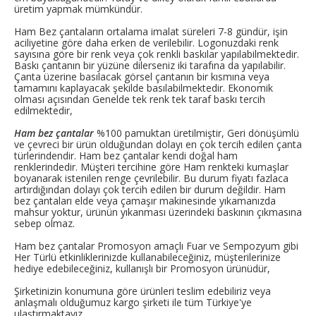
üretim yapmak mümkündür.
Ham Bez çantaların ortalama imalat süreleri 7-8 gündür, işin
aciliyetine göre daha erken de verilebilir. Logonuzdaki renk
sayısına göre bir renk veya çok renkli baskılar yapılabilmektedir.
Baskı çantanın bir yüzüne dilerseniz iki tarafına da yapılabilir.
Çanta üzerine basılacak görsel çantanın bir kısmına veya
tamamını kaplayacak şekilde basılabilmektedir. Ekonomik
olması açısından Genelde tek renk tek taraf baskı tercih
edilmektedir,
Ham bez çantalar
%100 pamuktan üretilmiştir, Geri dönüşümlü
ve çevreci bir ürün olduğundan dolayı en çok tercih edilen çanta
türlerindendir. Ham bez çantalar kendi doğal ham
renklerindedir. Müşteri tercihine göre Ham renkteki kumaşlar
boyanarak istenilen renge çevrilebilir. Bu durum fiyatı fazlaca
artırdığından dolayı çok tercih edilen bir durum değildir. Ham
bez çantaları elde veya çamaşır makinesinde yıkamanızda
mahsur yoktur, ürünün yıkanması üzerindeki baskının çıkmasına
sebep olmaz.
Ham bez çantalar Promosyon amaçlı Fuar ve Sempozyum gibi
Her Türlü etkinliklerinizde kullanabileceğiniz, müşterilerinize
hediye edebileceğiniz, kullanışlı bir Promosyon ürünüdür,
Şirketinizin konumuna göre ürünleri teslim edebiliriz veya
anlaşmalı olduğumuz kargo şirketi ile tüm Türkiye'ye
ulaştırmaktayız.