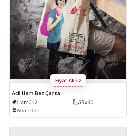
Fiyat Alınız
Acil Ham Bez Çanta
Kodu
Ham012
Ölçü
35x40
Min. İmalat
Min:1000
Baski