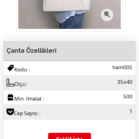
resmi büyütmek
Fuar Çantası
Çanta Özellikleri
ham005
Kodu :
35x40
Ölçü:
500
Min. İmalat :
1
Cep Sayısı :