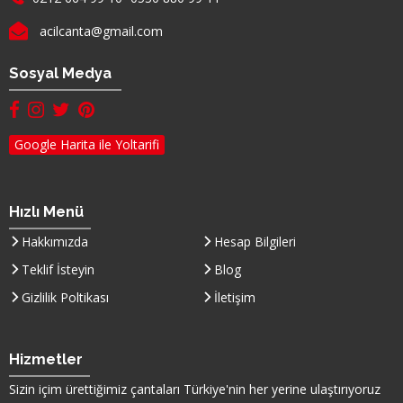
E-mail :
acilcanta@gmail.com
Sosyal Medya
facebook hesabımız(yeni sayfada açılır)
instagram hesabımız(yeni sayfada açılır)
twitter hesabımız(yeni sayfada açılır)
pinterest hesabımız (yeni sayfada açılır)
Google Harita ile Yoltarifi
Hızlı Menü
Hakkımızda
Hesap Bilgileri
Teklif İsteyin
Blog
Gizlilik Poltikası
İletişim
Hizmetler
Sizin içim ürettiğimiz çantaları
Türkiye
'nin her yerine ulaştırıyoruz