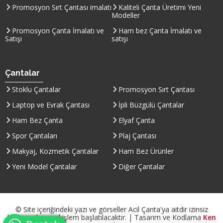
Promosyon Sırt Çantası imalatı
Kaliteli Çanta Üretimi Yeni
Modeller
Promosyon Çanta İmalatı ve
Ham bez Çanta İmalatı ve
Satışı
satışı
Çantalar
Stoklu Çantalar
Promosyon Sırt Çantası
Laptop ve Evrak Çantası
İpli Büzgülü Çantalar
Ham Bez Çanta
Elyaf Çanta
Spor Çantaları
Plaj Çantası
Makyaj, Kozmetik Çantalar
Ham Bez Ürünler
Yeni Model Çantalar
Diğer Çantalar
© Site içeriğindeki yazı ve görseller Acil Çanta'ya aitdir izinsiz
kullanımda yasal işlem başlatılacaktır. | Tasarım ve Kodlama
Ken