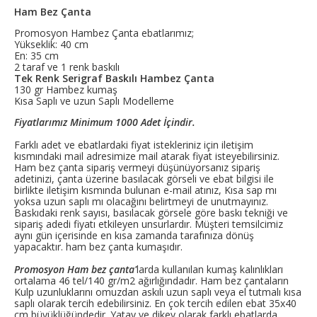
Ham Bez Çanta
Promosyon Hambez Çanta ebatlarımız;
Yükseklik: 40 cm
En: 35 cm
2 taraf ve 1 renk baskılı
Tek Renk Serigraf Baskılı Hambez Çanta
130 gr Hambez kumaş
Kısa Saplı ve uzun Saplı Modelleme
Fiyatlarımız Minimum 1000 Adet İçindir.
Farklı adet ve ebatlardaki fiyat istekleriniz için iletişim
kısmındaki mail adresimize mail atarak fiyat isteyebilirsiniz.
Ham bez çanta sipariş vermeyi düşünüyorsanız sipariş
adetinizi, çanta üzerine basılacak görseli ve ebat bilgisi ile
birlikte iletişim kısmında bulunan e-mail atınız, Kısa sap mı
yoksa uzun saplı mı olacağını belirtmeyi de unutmayınız.
Baskıdaki renk sayısı, basılacak görsele göre baskı tekniği ve
sipariş adedi fiyatı etkileyen unsurlardır. Müşteri temsilcimiz
aynı gün içerisinde en kısa zamanda tarafınıza dönüş
yapacaktır. ham bez çanta kumaşıdır.
Promosyon Ham bez çanta'
larda kullanılan kumaş kalınlıkları
ortalama 46 tel/140 gr/m2 ağırlığındadır. Ham bez çantaların
Kulp uzunluklarını omuzdan askılı uzun saplı veya el tutmalı kısa
saplı olarak tercih edebilirsiniz. En çok tercih edilen ebat 35x40
cm büyüklüğündedir. Yatay ve dikey olarak farklı ebatlarda