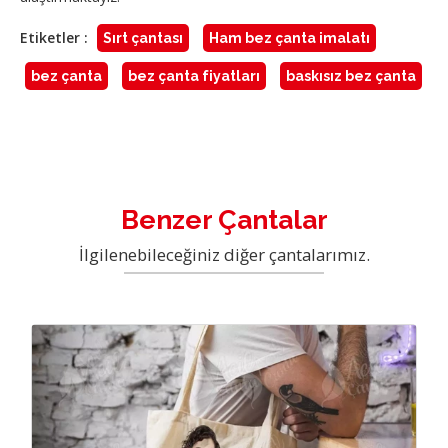
Etiketler :
Sırt çantası
Ham bez çanta imalatı
bez çanta
bez çanta fiyatları
baskısız bez çanta
Benzer Çantalar
İlgilenebileceğiniz diğer çantalarımız.
Acil 