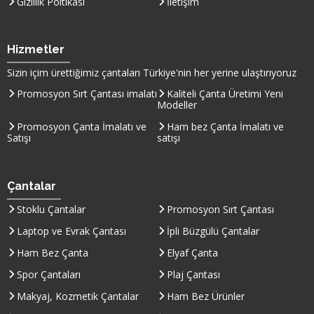
Gizlilik Poltikası
İletişim
Hizmetler
Sizin içim ürettiğimiz çantaları
Türkiye
'nin her yerine ulaştırıyoruz
Promosyon Sırt Çantası imalatı
Kaliteli Çanta Üretimi Yeni
Modeller
Promosyon Çanta İmalatı ve
Ham bez Çanta İmalatı ve
Satışı
satışı
Çantalar
Stoklu Çantalar
Promosyon Sırt Çantası
Laptop ve Evrak Çantası
İpli Büzgülü Çantalar
Ham Bez Çanta
Elyaf Çanta
Spor Çantaları
Plaj Çantası
Makyaj, Kozmetik Çantalar
Ham Bez Ürünler