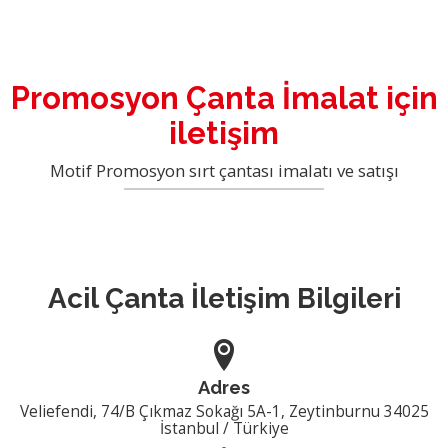
Promosyon Sırt Çantası
Hakkımızda
Hizmetler
Laptop ve Evrak Çantası
Hesap Bilgileri
Promosyon Sırt Çantası imalatı
Blog
İpli Büzgülü Çantalar
Promosyon Çanta İmalat için
Teklif İsteyin
Kaliteli Çanta Üretimi Yeni Modeller
İletişim
Ham Bez Çanta
iletişim
Promosyon Çanta İmalatı ve Satışı
Elyaf Çanta
Motif Promosyon sırt çantası imalatı ve satışı
Ham bez Çanta İmalatı ve satışı
Spor Çantaları
Plaj Çantası
Makyaj, Kozmetik Çantalar
Acil Çanta İletişim Bilgileri
Ham Bez Ürünler
Yeni Model Çantalar
Diğer Çantalar
Adres
Veliefendi, 74/B Çıkmaz Sokağı 5A-1, Zeytinburnu
34025
İstanbul
/
Türkiye