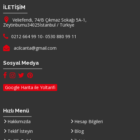
Firma Adı
İLETİŞİM
Adresimiz :
Veliefendi, 74/B Çıkmaz Sokağı 5A-1,
Zeytinburnu
34025
İstanbul
/
Türkiye
Telefon :
0212 664 99 10
-
0530 880 99 11
E-mail :
acilcanta@gmail.com
Sosyal Medya
facebook hesabımız(yeni sayfada açılır)
instagram hesabımız(yeni sayfada açılır)
twitter hesabımız(yeni sayfada açılır)
pinterest hesabımız (yeni sayfada açılır)
Google Harita ile Yoltarifi
Hızlı Menü
Hakkımızda
Hesap Bilgileri
Teklif İsteyin
Blog