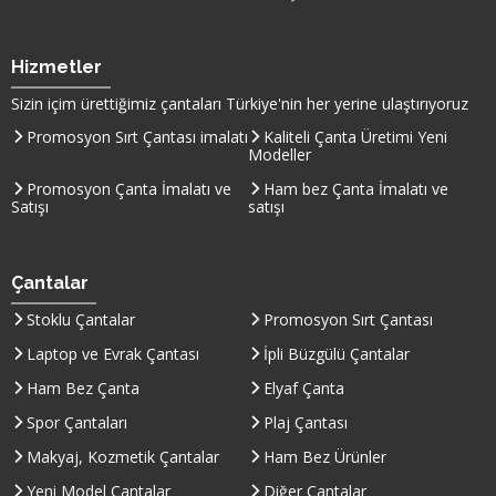
Hizmetler
Sizin içim ürettiğimiz çantaları
Türkiye
'nin her yerine ulaştırıyoruz
Promosyon Sırt Çantası imalatı
Kaliteli Çanta Üretimi Yeni
Modeller
Promosyon Çanta İmalatı ve
Ham bez Çanta İmalatı ve
Satışı
satışı
Çantalar
Stoklu Çantalar
Promosyon Sırt Çantası
Laptop ve Evrak Çantası
İpli Büzgülü Çantalar
Ham Bez Çanta
Elyaf Çanta
Spor Çantaları
Plaj Çantası
Makyaj, Kozmetik Çantalar
Ham Bez Ürünler
Yeni Model Çantalar
Diğer Çantalar