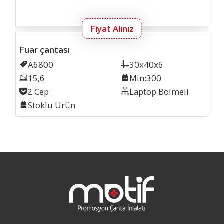
Fiyat Alınız
Fuar çantası
Kodu
A6800
Ölçü
30x40x6
Laptop Inch
15,6
Min. İmalat
Min:300
Cep Sayısı
2 Cep
Organizer
Laptop Bölmeli
Stok
Stoklu Ürün