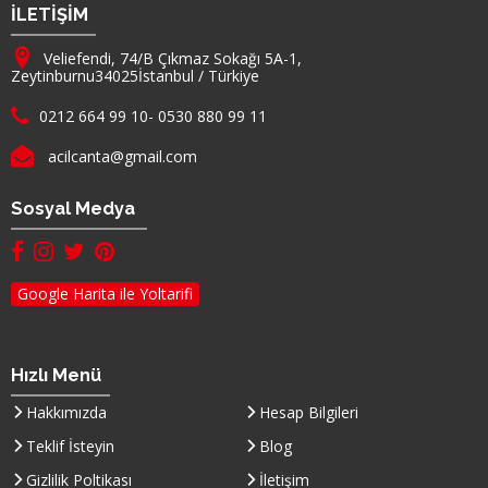
Firma Adı
İLETİŞİM
Adresimiz :
Veliefendi, 74/B Çıkmaz Sokağı 5A-1,
Zeytinburnu
34025
İstanbul
/
Türkiye
Telefon :
0212 664 99 10
-
0530 880 99 11
E-mail :
acilcanta@gmail.com
Sosyal Medya
facebook hesabımız(yeni sayfada açılır)
instagram hesabımız(yeni sayfada açılır)
twitter hesabımız(yeni sayfada açılır)
pinterest hesabımız (yeni sayfada açılır)
Google Harita ile Yoltarifi
Hızlı Menü
Hakkımızda
Hesap Bilgileri
Teklif İsteyin
Blog
Gizlilik Poltikası
İletişim