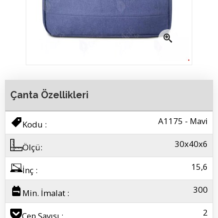
resmi büyütmek
Kongre Laoptop Çantası - Gri
Çanta Özellikleri
A1175 - Mavi
Kodu :
30x40x6
Ölçü:
15,6
İnç :
300
Min. İmalat :
2
Cep Sayısı :