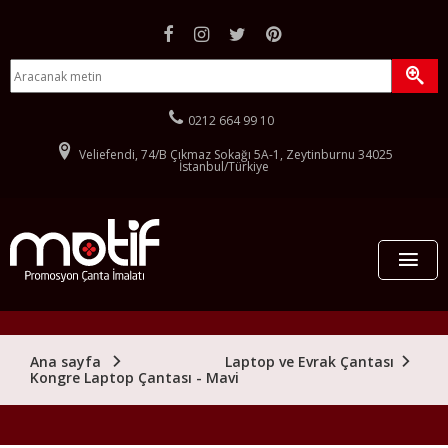
facebook hesabımız (yeni sayfada açılır)
instagram hesabımız (yeni sayfada açılır)
twitter hesabımız (yeni sayfada açılır)
pinterest hesabımız (yeni sayfada
site içerisinde ürün arama formu
aranacak metin
aram
Bizi aramak için tıklayın:
0212 664 99 10
Veliefendi, 74/B Çıkmaz Sokağı 5A-1, Zeytinburnu 34025
İstanbul/Türkiye
Me
Ana Sayfa
Ana sayfa
Laptop ve Evrak Çantası
Çantalar
Kongre Laptop Çantası - Mavi
Stoklu Çantalar
Kurumsal