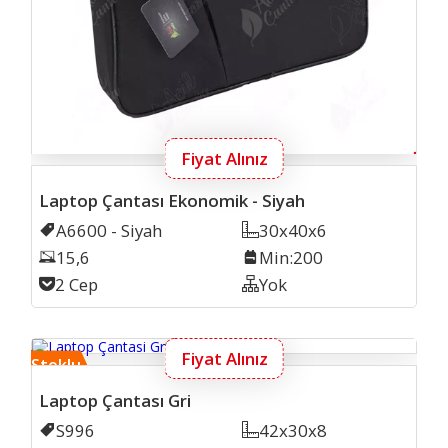
Fiyat Alınız
Laptop Çantası Ekonomik - Siyah
Kodu
A6600 - Siyah
Ölçü
30x40x6
Laptop Inch
15,6
Min. İmalat
Min:200
Cep Sayısı
2 Cep
Organizer
Yok
Lapto
Fiyat Alınız
Stoklu
Laptop Çantası Gri
Kodu
S996
Ölçü
42x30x8