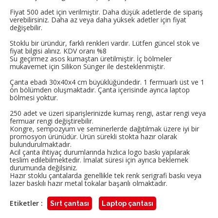
Fiyat 500 adet için verilmiştir. Daha düşük adetlerde de sipariş
verebilirsiniz. Daha az veya daha yüksek adetler için fiyat
değişebilir.
Stoklu bir üründür, farklı renkleri vardır. Lütfen güncel stok ve
fiyat bilgisi alınız. KDV oranı %8
Su geçirmez asos kumaştan üretilmiştir. İç bölmeler
mukavemet için Silikon Sünger ile desteklenmiştir.
Çanta ebadı 30x40x4 cm büyüklüğündedir. 1 fermuarlı üst ve 1
ön bölümden oluşmaktadır. Çanta içerisinde ayrıca laptop
bölmesi yoktur.
250 adet ve üzeri siparişlerinizde kumaş rengi, astar rengi veya
fermuar rengi değiştirebilir.
Kongre, sempozyum ve seminerlerde dağıtılmak üzere iyi bir
promosyon ürünüdür. Ürün sürekli stokta hazır olarak
bulundurulmaktadır.
Acil çanta ihtiyaç durumlarında hızlıca logo baskı yapılarak
teslim edilebilmektedir. İmalat süresi için ayrıca beklemek
durumunda değilsiniz.
Hazır stoklu çantalarda genellikle tek renk serigrafi baskı veya
lazer baskılı hazır metal tokalar başarılı olmaktadır.
Etiketler :
Sırt çantası
Laptop çantası