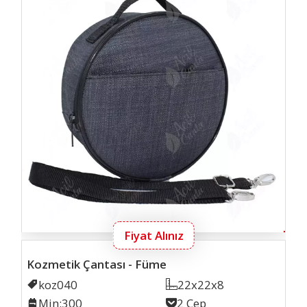
Fiyat Alınız
Kozmetik Çantası - Füme
Kodu
koz040
Ölçü
22x22x8
Min. İmalat
Min:300
Cep Sayısı
2 Cep