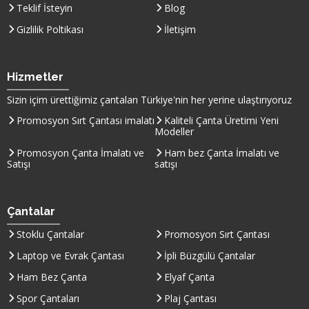
Teklif İsteyin
Blog
Gizlilik Poltikası
İletişim
Hizmetler
Sizin içim ürettiğimiz çantaları
Türkiye
'nin her yerine ulaştırıyoruz
Promosyon Sırt Çantası imalatı
Kaliteli Çanta Üretimi Yeni
Modeller
Promosyon Çanta İmalatı ve
Ham bez Çanta İmalatı ve
Satışı
satışı
Çantalar
Stoklu Çantalar
Promosyon Sırt Çantası
Laptop ve Evrak Çantası
İpli Büzgülü Çantalar
Ham Bez Çanta
Elyaf Çanta
Spor Çantaları
Plaj Çantası