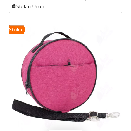
Stok
Stoklu Ürün
kozm
Stoklu