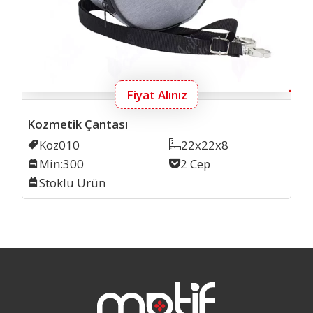
Fiyat Alınız
Kozmetik Çantası
Kodu
Koz010
Ölçü
22x22x8
Min. İmalat
Min:300
Cep Sayısı
2 Cep
Stok
Stoklu Ürün