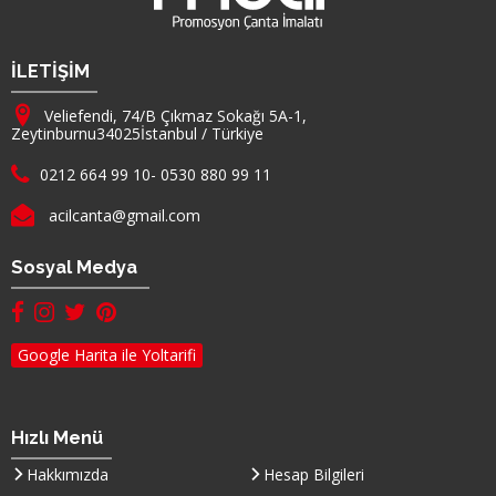
Firma Adı
İLETİŞİM
Adresimiz :
Veliefendi, 74/B Çıkmaz Sokağı 5A-1,
Zeytinburnu
34025
İstanbul
/
Türkiye
Telefon :
0212 664 99 10
-
0530 880 99 11
E-mail :
acilcanta@gmail.com
Sosyal Medya
facebook hesabımız(yeni sayfada açılır)
instagram hesabımız(yeni sayfada açılır)
twitter hesabımız(yeni sayfada açılır)
pinterest hesabımız (yeni sayfada açılır)
Google Harita ile Yoltarifi
Hızlı Menü
Hakkımızda
Hesap Bilgileri