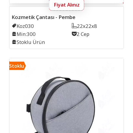
Fiyat Alınız
Kozmetik Çantası - Pembe
Kodu
Koz030
Ölçü
22x22x8
Min. İmalat
Min:300
Cep Sayısı
2 Cep
Stok
Stoklu Ürün
Kozm
Stoklu