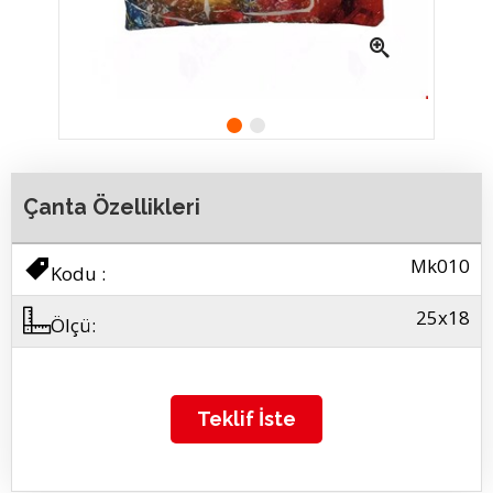
resmi büyütmek için tıklayın
resmi büyütmek
Makyaj Çantası
Makyaj Ç
Çanta Özellikleri
Mk010
Kodu :
25x18
Ölçü:
Teklif İste