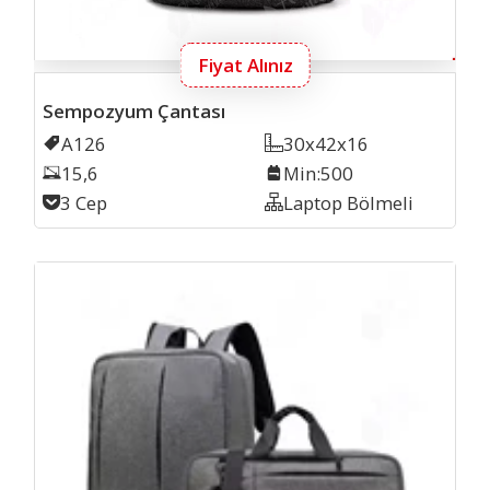
Fiyat Alınız
Sempozyum Çantası
Kodu
A126
Ölçü
30x42x16
Laptop Inch
15,6
Min. İmalat
Min:500
Cep Sayısı
3 Cep
Organizer
Laptop Bölmeli
Lapto