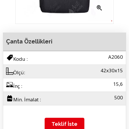
resmi büyütmek
Sırt çantası özel
Çanta Özellikleri
A2060
Kodu :
42x30x15
Ölçü:
15,6
İnç :
500
Min. İmalat :
Teklif İste