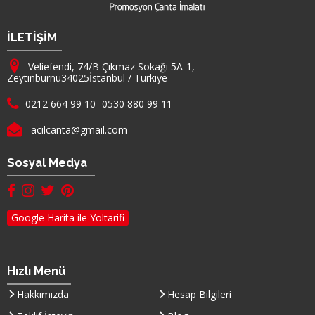
Firma Adı
İLETİŞİM
Adresimiz :
Veliefendi, 74/B Çıkmaz Sokağı 5A-1,
Zeytinburnu
34025
İstanbul
/
Türkiye
Telefon :
0212 664 99 10
-
0530 880 99 11
E-mail :
acilcanta@gmail.com
Sosyal Medya
facebook hesabımız(yeni sayfada açılır)
instagram hesabımız(yeni sayfada açılır)
twitter hesabımız(yeni sayfada açılır)
pinterest hesabımız (yeni sayfada açılır)
Google Harita ile Yoltarifi
Hızlı Menü
Hakkımızda
Hesap Bilgileri