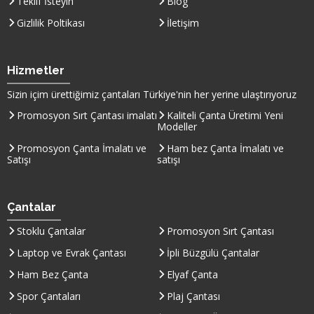
Teklif İsteyin
Blog
Gizlilik Poltikası
İletişim
Hizmetler
Sizin içim ürettiğimiz çantaları
Türkiye
'nin her yerine ulaştırıyoruz
Promosyon Sırt Çantası imalatı
Kaliteli Çanta Üretimi Yeni
Modeller
Promosyon Çanta İmalatı ve
Ham bez Çanta İmalatı ve
Satışı
satışı
Çantalar
Stoklu Çantalar
Promosyon Sırt Çantası
Laptop ve Evrak Çantası
İpli Büzgülü Çantalar
Ham Bez Çanta
Elyaf Çanta
Spor Çantaları
Plaj Çantası