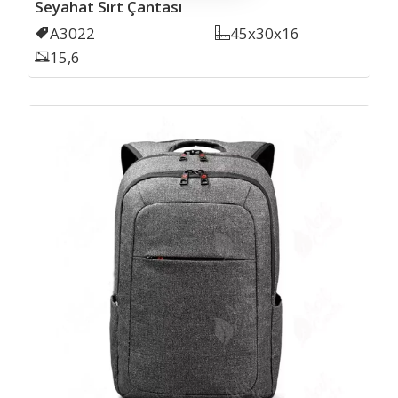
Seyahat Sırt Çantası
Kodu
A3022
Ölçü
45x30x16
Laptop Inch
15,6
Sirt 