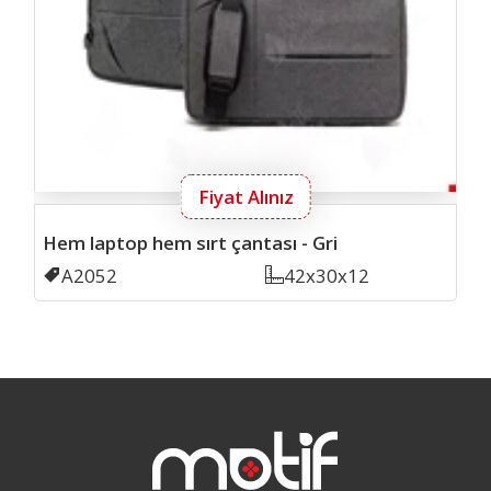
Fiyat Alınız
Hem laptop hem sırt çantası - Gri
Kodu
A2052
Ölçü
42x30x12